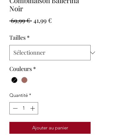
Combinaison Ballerina
Noir
Prix
Prix
 69,99 € 
41,99 €
original
promotionnel
Tailles
*
Couleurs
*
Quantité
*
Ajouter au panier