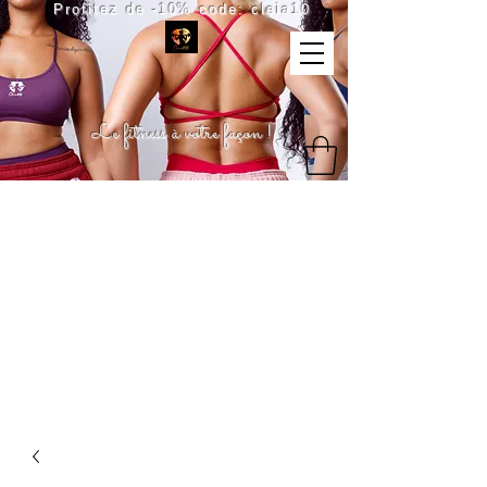
Profitez de -10% code: cleia10
Le fitness à votre façon !