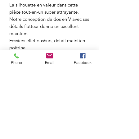
La silhouette en valeur dans cette
pièce tout-en-un super attrayante.
Notre conception de dos en V avec ses
détails flatteur donne un excellent
maintien.
Fessiers effet pushup, détail maintien
poitrine.
Polyvalent, confortable et moulant
portez-le en toute confiance !
Phone
Email
Facebook
Le modèle porte une taille S/M
Motif : Uni
Détails : Tissus gainant
Fermeture : Sans fermeture
Respirant : Oui
Caractéristiques : Respirant, gainant et
souple à porter