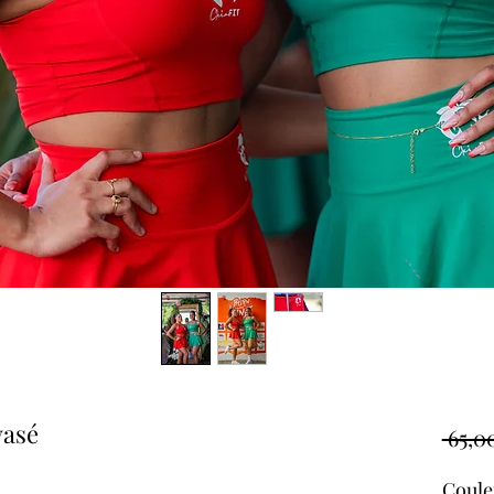
vasé
 65,0
Coule