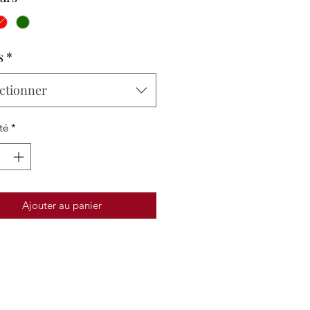
s
*
ctionner
té
*
Ajouter au panier