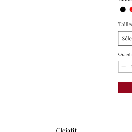
Taille
Séle
Quanti
Cleiafit