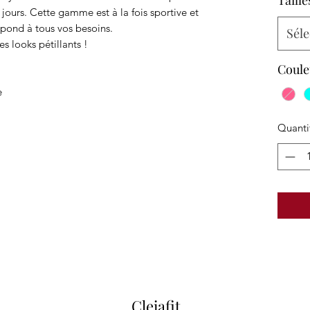
Taille
s jours. Cette gamme est à la fois sportive et
pond à tous vos besoins.
Séle
s looks pétillants !
Coule
e
Quanti
Cleiafit