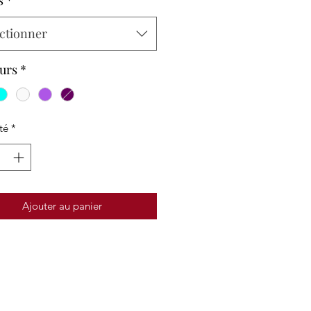
s
*
ctionner
urs
*
té
*
Ajouter au panier