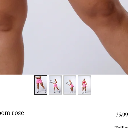
loom rose
 35,99