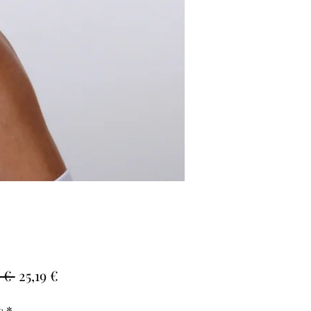
Prix
Prix
 € 
25,19 €
original
promotionnel