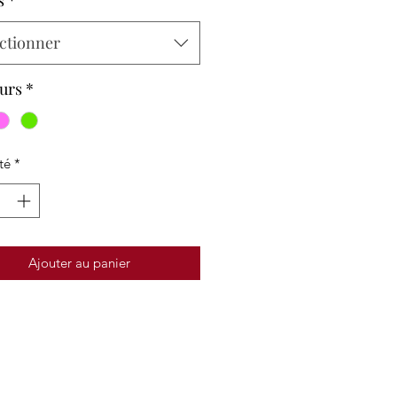
s
*
ctionner
urs
*
té
*
Ajouter au panier