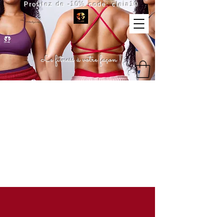
Profitez de -10% code: cleia10
Le fitness à votre façon !