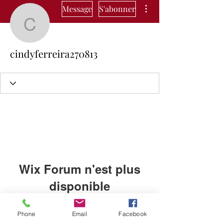
Plus d'actions
Message
S'abonner
cindyferreira270813
cindyferreira270813
Wix Forum n'est plus
disponible
Cette application a été abandonnée.
Phone
Email
Facebook
Si vous avez besoin d'une
Cleiafit🍑