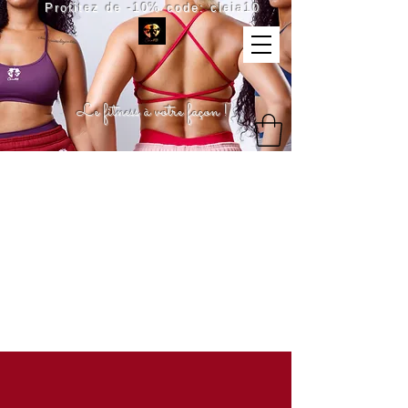
Profitez de -10% code: cleia10
Le fitness à votre façon !