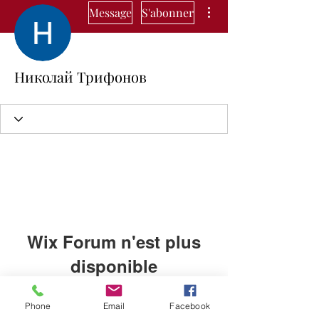
Plus d'actions
Message
S'abonner
Николай Трифонов
Wix Forum n'est plus
disponible
Cette application a été abandonnée.
Phone
Email
Facebook
Si vous avez besoin d'une
Cleiafit🍑