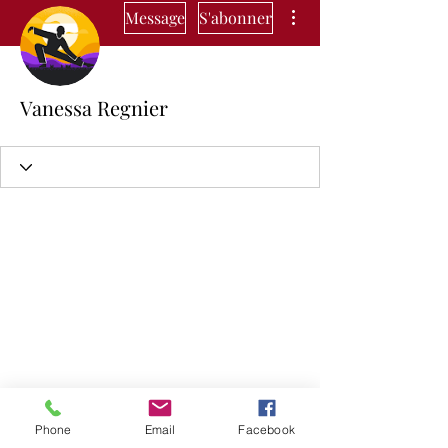
Plus d'actions
Message
S'abonner
Vanessa Regnier
Phone
Email
Facebook
Cleiafit🍑