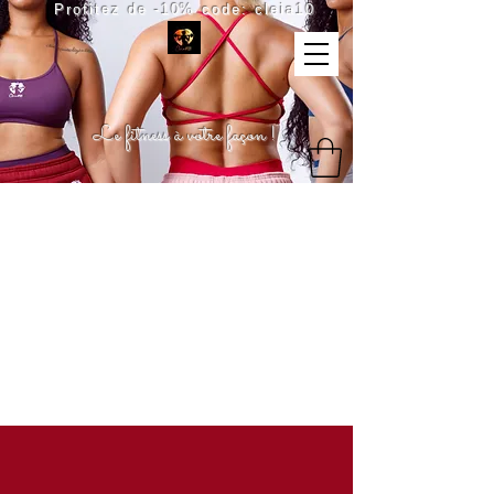
Profitez de -10% code: cleia10
Le fitness à votre façon !